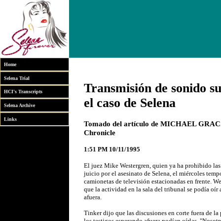
Home
Selena Trial
Transmisión de sonido s
HCI's Transcripts
el caso de Selena
Selena Archive
Links
Tomado del artículo de MICHAEL GRACZY
Chronicle
1:51 PM 10/11/1995
El juez Mike Westergren, quien ya ha prohibido las
juicio por el asesinato de Selena, el miércoles temp
camionetas de televisión estacionadas en frente. W
que la actividad en la sala del tribunal se podía oí
afuera.
Tinker dijo que las discusiones en corte fuera de la
los testigos esperando afuera podían oírlas. "Nosotr