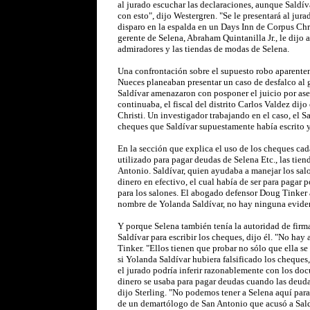
al jurado escuchar las declaraciones, aunque Saldí
con esto", dijo Westergren. "Se le presentará al ju
disparo en la espalda en un Days Inn de Corpus Chri
gerente de Selena, Abraham Quintanilla Jr., le dijo 
admiradores y las tiendas de modas de Selena.
Una confrontación sobre el supuesto robo aparentemen
Nueces planeaban presentar un caso de desfalco al 
Saldívar amenazaron con posponer el juicio por ases
continuaba, el fiscal del distrito Carlos Valdez dij
Christi. Un investigador trabajando en el caso, el
cheques que Saldívar supuestamente había escrito y
En la sección que explica el uso de los cheques cad
utilizado para pagar deudas de Selena Etc., las tie
Antonio. Saldívar, quien ayudaba a manejar los salon
dinero en efectivo, el cual había de ser para pagar 
para los salones. El abogado defensor Doug Tinker 
nombre de Yolanda Saldívar, no hay ninguna evidenc
Y porque Selena también tenía la autoridad de firma
Saldívar para escribir los cheques, dijo él. "No ha
Tinker. "Ellos tienen que probar no sólo que ella se
si Yolanda Saldívar hubiera falsificado los cheques,
el jurado podría inferir razonablemente con los do
dinero se usaba para pagar deudas cuando las deuda
dijo Sterling. "No podemos tener a Selena aquí para
de un demartólogo de San Antonio que acusó a Saldí