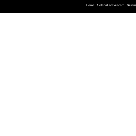
Home
|
SelenaForever.com
|
Selen