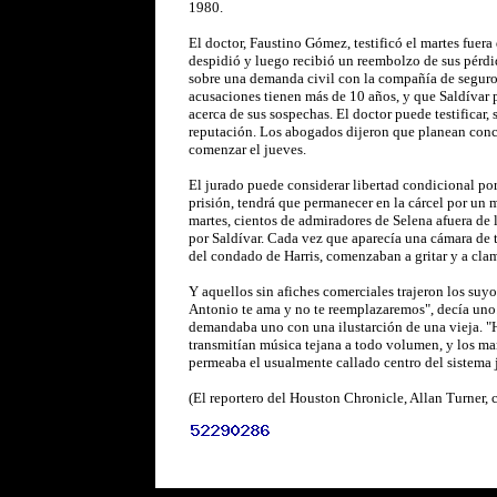
1980.
El doctor, Faustino Gómez, testificó el martes fuera
despidió y luego recibió un reembolzo de sus pérdi
sobre una demanda civil con la compañía de seguros
acusaciones tienen más de 10 años, y que Saldívar 
acerca de sus sospechas. El doctor puede testificar
reputación. Los abogados dijeron que planean conclu
comenzar el jueves.
El jurado puede considerar libertad condicional por
prisión, tendrá que permanecer en la cárcel por un 
martes, cientos de admiradores de Selena afuera de 
por Saldívar. Cada vez que aparecía una cámara de te
del condado de Harris, comenzaban a gritar y a clama
Y aquellos sin afiches comerciales trajeron los suy
Antonio te ama y no te reemplazaremos", decía uno.
demandaba uno con una ilustarción de una vieja. "Hág
transmitían música tejana a todo volumen, y los man
permeaba el usualmente callado centro del sistema 
(El reportero del Houston Chronicle, Allan Turner, c